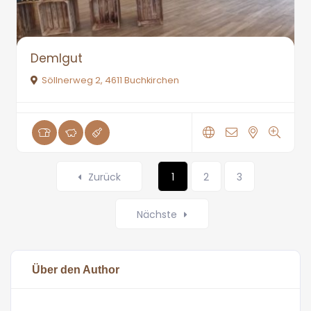
Demlgut
Söllnerweg 2, 4611 Buchkirchen
Zurück
1
2
3
Nächste
Über den Author