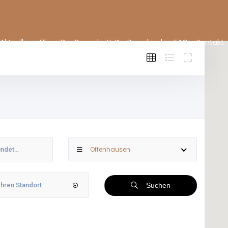
Aktuelles
Über „Der Bauer hat’s!“
Downloads
FAQ
Kontakt
Offenhausen
Suchen