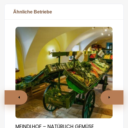
Ähnliche Betriebe
MEINDLHOF – NATÜRLICH GEMÜSE
TH