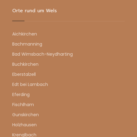
Orte rund um Wels
Aichkirchen
Bachmanning
Bad Wimsbach-Neydharting
Buchkirchen
Eberstalzell
Edt bei Lambach
Eferding
Fischlham
Gunskirchen
Holzhausen
Krenglbach