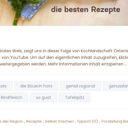
rates Wels, zeigt uns in dieser Folge von Kochlandschaft Österre
 von YouTube. Um auf den eigentlichen Inhalt zuzugreifen, klicke
r weitergegeben werden. Mehr Informationen Inhalt entsperren …
hats
die Bäuerin hats
genial regional
genussla
Rindfleisch
so guat
Tafelspitz
,
,
,
,
s der Region
Rezepte
Selber machen
Typisch OÖ
Vorstellung B