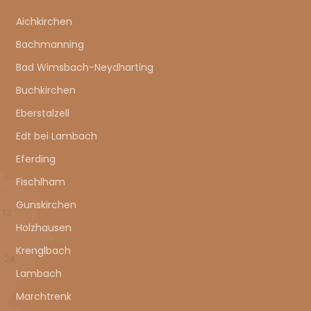
Aichkirchen
Bachmanning
Bad Wimsbach-Neydharting
Buchkirchen
Eberstalzell
Edt bei Lambach
Eferding
Fischlham
Gunskirchen
Holzhausen
Krenglbach
Lambach
Marchtrenk