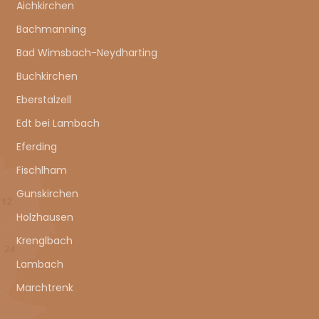
Aichkirchen
Bachmanning
Bad Wimsbach-Neydharting
Buchkirchen
Eberstalzell
Edt bei Lambach
Eferding
Fischlham
Gunskirchen
Holzhausen
Krenglbach
Lambach
Marchtrenk