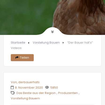
Startseite
“Der Bauer hat’s”
Vorstellung Bauern
Videos
Teilen
Von, derbauerhats
8. November 2020
5850
,
,
Das Beste aus der Region
Produzenten
Vorstellung Bauern