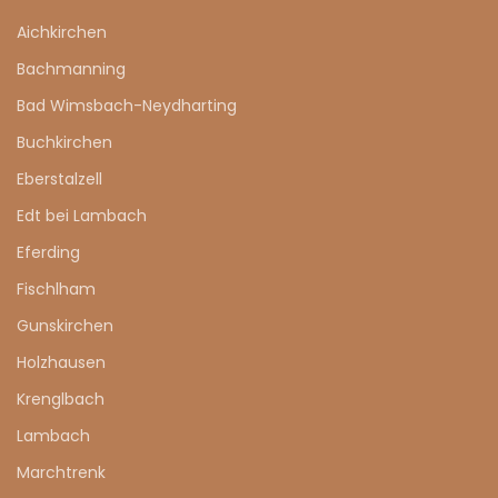
Aichkirchen
Bachmanning
Bad Wimsbach-Neydharting
Buchkirchen
Eberstalzell
Edt bei Lambach
Eferding
Fischlham
Gunskirchen
Holzhausen
Krenglbach
Lambach
Marchtrenk