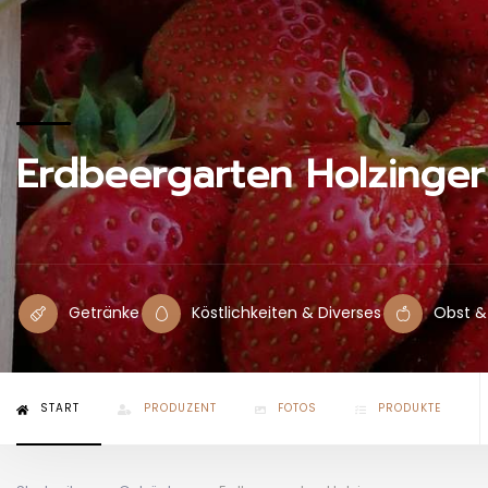
Erdbeergarten Holzinger
Getränke
Köstlichkeiten & Diverses
Obst 
START
PRODUZENT
FOTOS
PRODUKTE