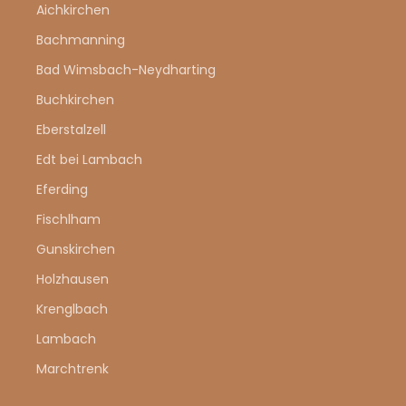
Aichkirchen
Bachmanning
Bad Wimsbach-Neydharting
Buchkirchen
Eberstalzell
Edt bei Lambach
Eferding
Fischlham
Gunskirchen
Holzhausen
Krenglbach
Lambach
Marchtrenk