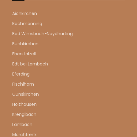
Aichkirchen
Bachmanning
Bad Wimsbach-Neydharting
Buchkirchen
Eberstalzell
Edt bei Lambach
Eferding
Fischlham
Gunskirchen
Holzhausen
Krenglbach
Lambach
Marchtrenk