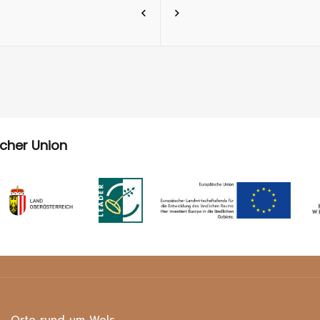
scher Union
Orte rund um Wels