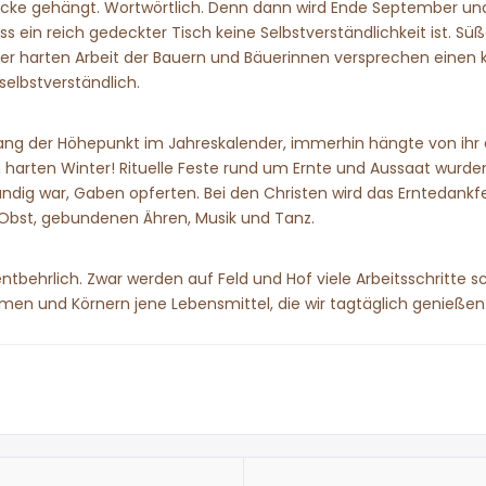
locke gehängt. Wortwörtlich. Denn dann wird Ende September u
s ein reich gedeckter Tisch keine Selbstverständlichkeit ist. S
 harten Arbeit der Bauern und Bäuerinnen versprechen einen kuli
 selbstverständlich.
g der Höhepunkt im Jahreskalender, immerhin hängte von ihr da
rten Winter! Rituelle Feste rund um Ernte und Aussaat wurden 
ändig war, Gaben opferten. Bei den Christen wird das Erntedankf
Obst, gebundenen Ähren, Musik und Tanz.
ehrlich. Zwar werden auf Feld und Hof viele Arbeitsschritte sc
Samen und Körnern jene Lebensmittel, die wir tagtäglich genieße