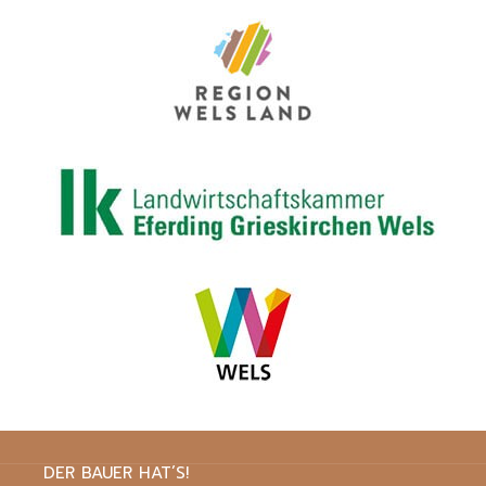
DER BAUER HAT’S!