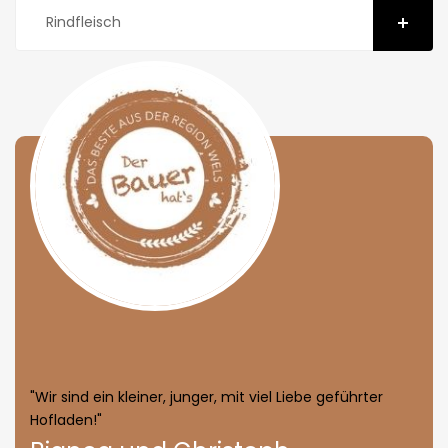
Rindfleisch
"Wir sind ein kleiner, junger, mit viel Liebe geführter
Hofladen!"