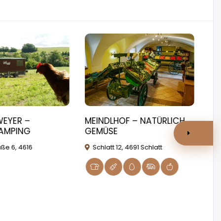
WEYER –
MEINDLHOF – NATÜRLICH
TH
AMPING
GEMÜSE
RE
au
ße 6, 4616
Schlatt 12, 4691 Schlatt
P
Kir