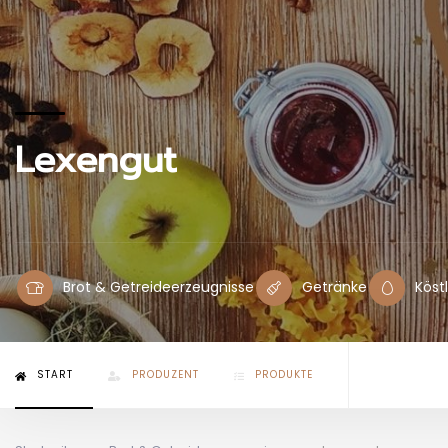
Lexengut
Brot & Getreideerzeugnisse
Getränke
Köst
START
PRODUZENT
PRODUKTE