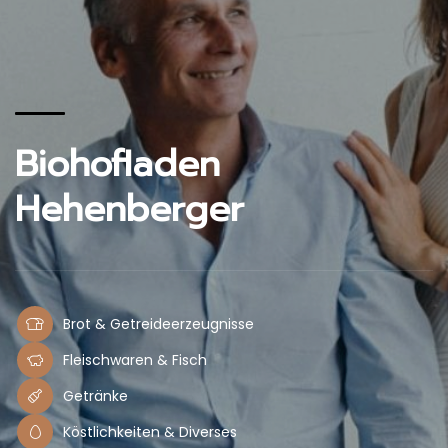
Biohofladen
Hehenberger
Brot & Getreideerzeugnisse
Fleischwaren & Fisch
Getränke
Köstlichkeiten & Diverses