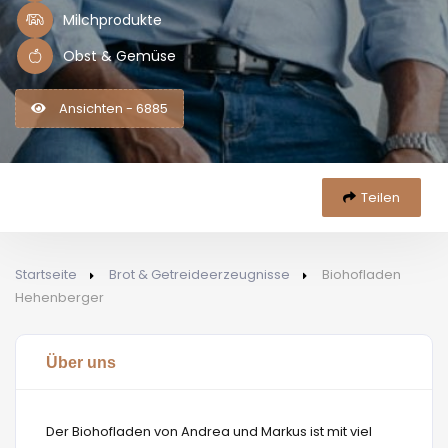
Milchprodukte
Obst & Gemüse
Ansichten - 6885
Teilen
Startseite
Brot & Getreideerzeugnisse
Biohofladen
Hehenberger
Über uns
Der Biohofladen von Andrea und Markus ist mit viel