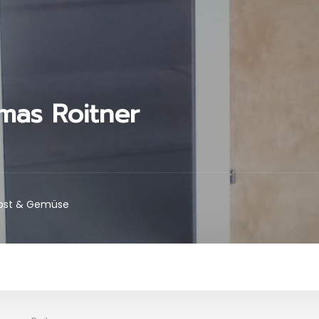
as Roitner
bst & Gemüse