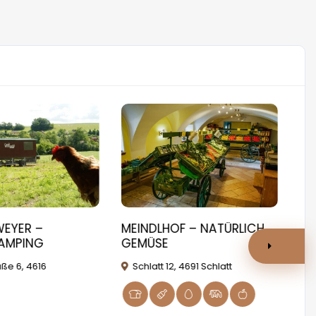
WEYER –
MEINDLHOF – NATÜRLICH
TH
AMPING
GEMÜSE
RE
au
ße 6, 4616
Schlatt 12, 4691 Schlatt
P
Kir