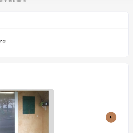
homas Roitner
ung!