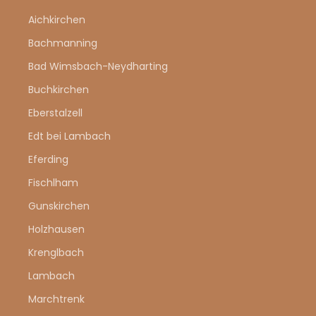
Aichkirchen
Bachmanning
Bad Wimsbach-Neydharting
Buchkirchen
Eberstalzell
Edt bei Lambach
Eferding
Fischlham
Gunskirchen
Holzhausen
Krenglbach
Lambach
Marchtrenk