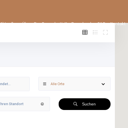
Aktuelles
Über „Der Bauer hat’s!“
Downloads
FAQ
Kontakt
Alle Orte
Suchen