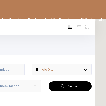
Aktuelles
Über „Der Bauer hat’s!“
Downloads
FAQ
Kontakt
Alle Orte
Suchen