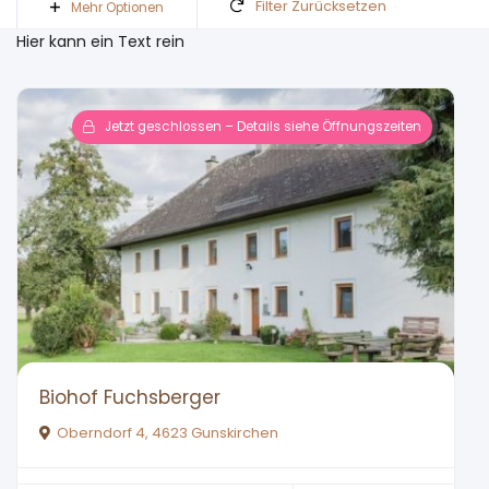
Filter Zurücksetzen
Mehr Optionen
Hier kann ein Text rein
Jetzt geschlossen – Details siehe Öffnungszeiten
Biohof Fuchsberger
Oberndorf 4, 4623 Gunskirchen