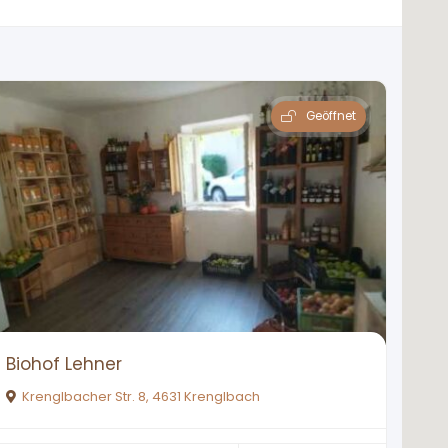
Geöffnet
Biohof Lehner
Krenglbacher Str. 8, 4631 Krenglbach