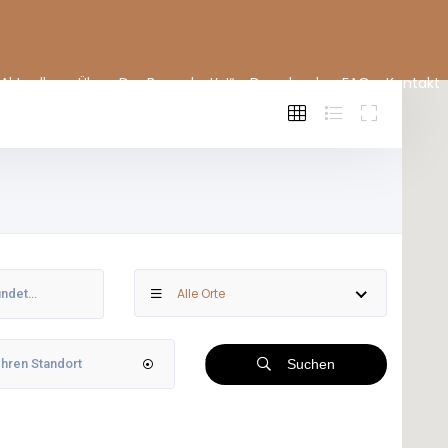
Aktuelles
Über „Der Bauer hat’s!“
Downloads
FAQ
Kontakt
Alle Orte
Suchen