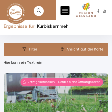
Ergebnisse für:
Kürbiskernmehl
Filter
Ansicht auf der Karte
Hier kann ein Text rein
Jetzt geschlossen – Details siehe Öffnungszeiten