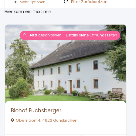
Filter Zurücksetzen
Mehr Optionen
Hier kann ein Text rein
Jetzt geschlossen – Details siehe Öffnungszeiten
Biohof Fuchsberger
Oberndorf 4, 4623 Gunskirchen