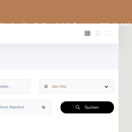
Aktuelles
Über „Der Bauer hat’s!“
Downloads
FAQ
Kontakt
Alle Orte
Suchen