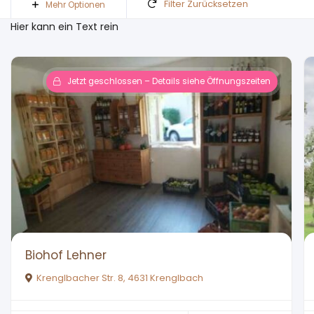
Filter Zurücksetzen
Mehr Optionen
Hier kann ein Text rein
Jetzt geschlossen – Details siehe Öffnungszeiten
Biohof Lehner
Krenglbacher Str. 8, 4631 Krenglbach