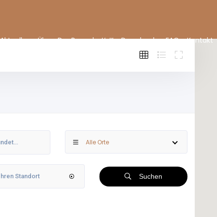
Aktuelles
Über „Der Bauer hat’s!“
Downloads
FAQ
Kontakt
Alle Orte
Suchen