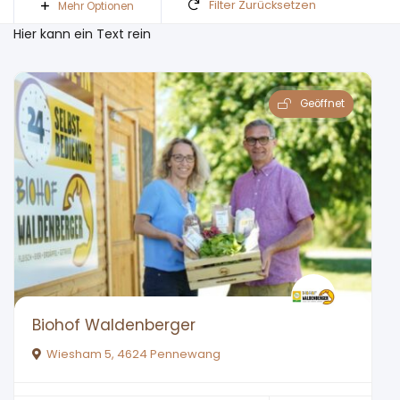
Filter Zurücksetzen
Mehr Optionen
Hier kann ein Text rein
Geöffnet
Biohof Waldenberger
Wiesham 5, 4624 Pennewang