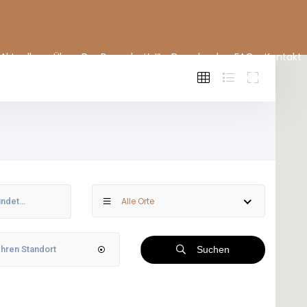
Aktuelles
Über „Der Bauer hat’s!“
Downloads
FAQ
Kontakt
Alle Orte
Suchen